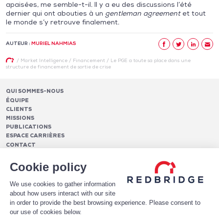
apaisées, me semble-t-il. Il y a eu des discussions l’été
dernier qui ont abouties à un
gentleman agreement
et tout
le monde s’y retrouve finalement.
AUTEUR :
MURIEL NAHMIAS
/
Market Intelligence
/
Financement
/
Le PGE a toute sa place dans une
structure de financement de sortie de crise
QUI SOMMES-NOUS
ÉQUIPE
CLIENTS
MISSIONS
PUBLICATIONS
ESPACE CARRIÈRES
CONTACT
FINANCEMENTS
Cookie policy
Pilotage des relations bancaires
CASH MANAGEMENT ET TRÉSORERIE
Structure optimale de financement
We use cookies to gather information
Frais et services bancaires
Conseil en notation et optimisation du profil de crédit
PAIEMENTS
about how users interact with our site
Services de suivi et de reporting des frais bancaires
Mise en place de financements
Analytics
in order to provide the best browsing experience. Please consent to
Monétique
LE LIVRE BLANC DE HAWKEYEBSB
Architecture de paiement
Conversion et gestion de la fraude e-commerce
our use of cookies below.