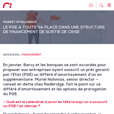
MARKET INTELLIGENCE
LE PGE A TOUTE SA PLACE DANS UNE STRUCTURE
DE FINANCEMENT DE SORTIE DE CRISE
24/03/2021
FINANCEMENT
En janvier, Bercy et les banques se sont accordés pour
proposer aux entreprises ayant souscrit un prêt garanti
par l’Etat (PGE) un différé d’amortissement d’un an
supplémentaire. Muriel Nahmias, senior director –
conseil en dette chez Redbridge, fait le point sur ce
différé d’amortissement et les options de prorogation
du PGE.
– Q
uel est le calendrier à avoir en tête lorsqu’on a souscrit
un PGE l’an dernier ?
Muriel Nahmias : Avant de répondre à cette question, je