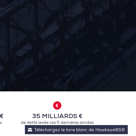
€
35 MILLIARDS €
s
de dette levée ces 5 dernières années
 preferences to control how your information is handled.
Téléchargez le livre blanc de HawkeyeBSB