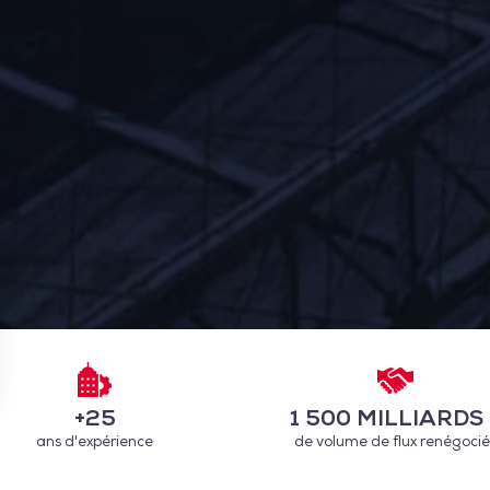
+25
1 500 MILLIARDS 
ans d'expérience
de volume de flux renégocié
 settings, ensuring compliance with regulations. Customize your