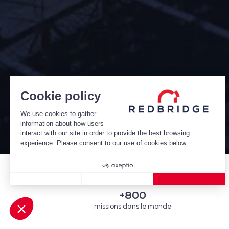
Cookie policy
We use cookies to gather
information about how users
interact with our site in order to provide the best browsing
experience. Please consent to our use of cookies below.
Consent Management Platform: Personalize Your Options
Axeptio consent
+800
missions dans le monde
Our platform empowers you to tailor and manage your privacy