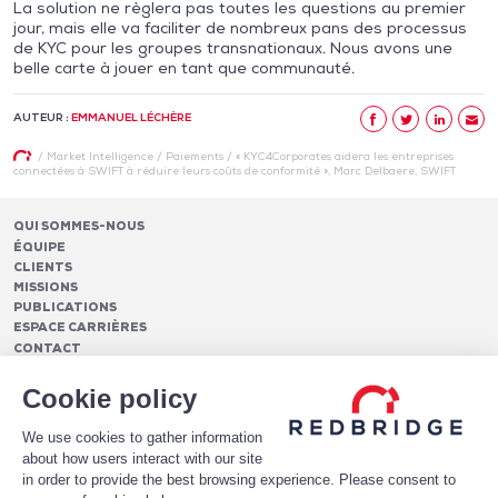
La solution ne règlera pas toutes les questions au premier
jour, mais elle va faciliter de nombreux pans des processus
de KYC pour les groupes transnationaux. Nous avons une
belle carte à jouer en tant que communauté.
AUTEUR :
EMMANUEL LÉCHÈRE
/
Market Intelligence
/
Paiements
/
« KYC4Corporates aidera les entreprises
connectées à SWIFT à réduire leurs coûts de conformité », Marc Delbaere, SWIFT
QUI SOMMES-NOUS
ÉQUIPE
CLIENTS
MISSIONS
PUBLICATIONS
ESPACE CARRIÈRES
CONTACT
FINANCEMENTS
Cookie policy
Pilotage des relations bancaires
CASH MANAGEMENT ET TRÉSORERIE
Structure optimale de financement
We use cookies to gather information
Frais et services bancaires
Conseil en notation et optimisation du profil de crédit
PAIEMENTS
about how users interact with our site
Services de suivi et de reporting des frais bancaires
Mise en place de financements
Analytics
in order to provide the best browsing experience. Please consent to
Monétique
LE LIVRE BLANC DE HAWKEYEBSB
Architecture de paiement