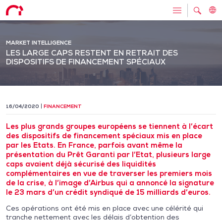
MARKET INTELLIGENCE
LES LARGE CAPS RESTENT EN RETRAIT DES
DISPOSITIFS DE FINANCEMENT SPÉCIAUX
16/04/2020
FINANCEMENT
Les plus grands groupes européens se tiennent à l’écart
des dispositifs de financement spéciaux mis en place
par les Etats. En France, parfois avant même la
présentation du Prêt Garanti par l’Etat, plusieurs large
caps avaient déjà sécurisé des liquidités
complémentaires en vue de traverser les premiers mois
de la crise, à l’image d’Airbus qui a annoncé la signature
le 23 mars d’un crédit syndiqué de 15 milliards d’euros.
Ces opérations ont été mis en place avec une célérité qui
tranche nettement avec les délais d’obtention des