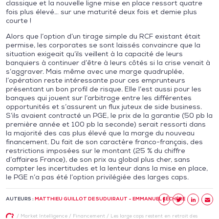
classique et la nouvelle ligne mise en place ressort quatre
fois plus élevé… sur une maturité deux fois et demie plus
courte !
Alors que l’option d’un tirage simple du RCF existant était
permise, les corporates se sont laissés convaincre que la
situation exigeait qu’ils veillent à la capacité de leurs
banquiers à continuer d’être à leurs côtés si la crise venait à
s’aggraver. Mais même avec une marge quadruplée,
l’opération reste intéressante pour ces emprunteurs
présentant un bon profil de risque. Elle l’est aussi pour les
banques qui jouent sur l’arbitrage entre les différentes
opportunités et s’assurent un flux juteux de side business.
S’ils avaient contracté un PGE, le prix de la garantie (50 pb la
première année et 100 pb la seconde) serait ressorti dans
la majorité des cas plus élevé que la marge du nouveau
financement. Du fait de son caractère franco-français, des
restrictions imposées sur le montant (25 % du chiffre
d’affaires France), de son prix au global plus cher, sans
compter les incertitudes et la lenteur dans la mise en place,
le PGE n’a pas été l’option privilégiée des larges caps.
AUTEURS :
MATTHIEU GUILLOT DE SUDUIRAUT - EMMANUEL LÉCHÈRE
/
Market Intelligence
/
Financement
/
Les large caps restent en retrait des