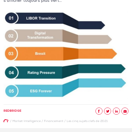
s’afficher toujours plus vert…
REDBRIDGE
/
Market Intelligence
/
Financement
/
Les cinq sujets clefs de 2021