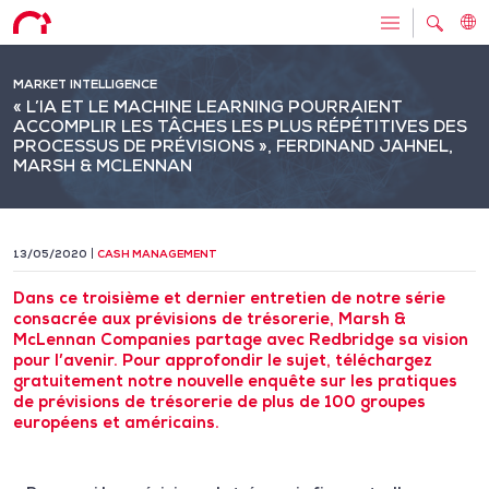
MARKET INTELLIGENCE
« L’IA ET LE MACHINE LEARNING POURRAIENT
ACCOMPLIR LES TÂCHES LES PLUS RÉPÉTITIVES DES
PROCESSUS DE PRÉVISIONS », FERDINAND JAHNEL,
MARSH & MCLENNAN
13/05/2020
CASH MANAGEMENT
Dans ce troisième et dernier entretien de notre série
consacrée aux prévisions de trésorerie, Marsh &
McLennan Companies partage avec Redbridge sa vision
pour l’avenir. Pour approfondir le sujet, téléchargez
gratuitement notre nouvelle enquête sur les pratiques
de prévisions de trésorerie de plus de 100 groupes
européens et américains.