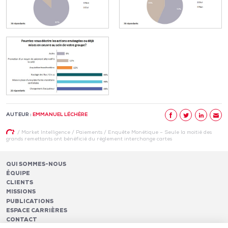
AUTEUR :
EMMANUEL LÉCHÈRE
/
Market Intelligence
/
Paiements
/
Enquête Monétique – Seule la moitié des
grands remettants ont bénéficié du règlement interchange cartes
QUI SOMMES-NOUS
ÉQUIPE
CLIENTS
MISSIONS
PUBLICATIONS
ESPACE CARRIÈRES
CONTACT