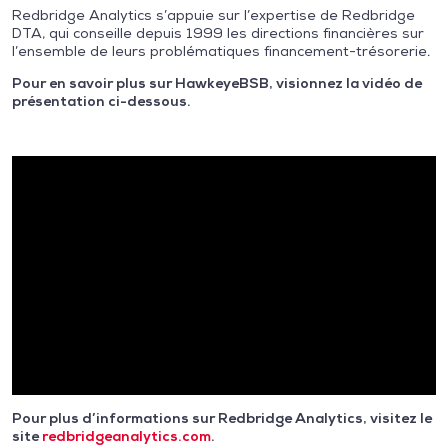
Redbridge Analytics s’appuie sur l’expertise de Redbridge
DTA, qui conseille depuis 1999 les directions financières sur
l’ensemble de leurs problématiques financement-trésorerie.
Pour en savoir plus sur HawkeyeBSB,
visionnez la vidéo de
présentation ci-dessous.
Pour plus d’informations sur Redbridge Analytics, visitez le
site
redbridgeanalytics.com
.