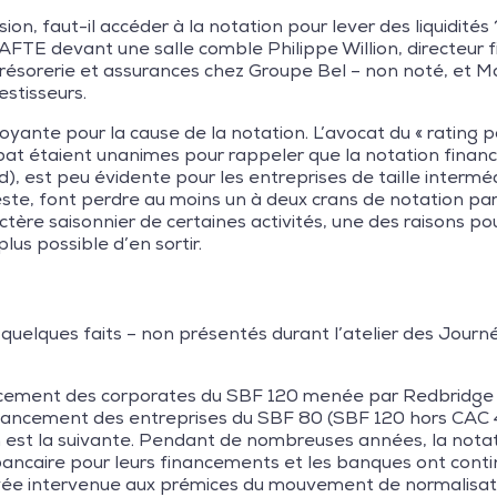
ion, faut-il accéder à la notation pour lever des liquidités
’AFTE devant une salle comble Philippe Willion, directeur 
résorerie et assurances chez Groupe Bel – non noté, et Ma
estisseurs.
boyante pour la cause de la notation. L’avocat du « rating 
bat étaient unanimes pour rappeler que la notation financ
d), est peu évidente pour les entreprises de taille intermé
este, font perdre au moins un à deux crans de notation par
ère saisonnier de certaines activités, une des raisons pou
plus possible d’en sortir.
 quelques faits – non présentés durant l’atelier des Jour
ancement des corporates du SBF 120 menée par Redbridge s
nancement des entreprises du SBF 80 (SBF 120 hors CAC 4
 est la suivante. Pendant de nombreuses années, la notati
 bancaire pour leurs financements et les banques ont cont
vée intervenue aux prémices du mouvement de normalisati