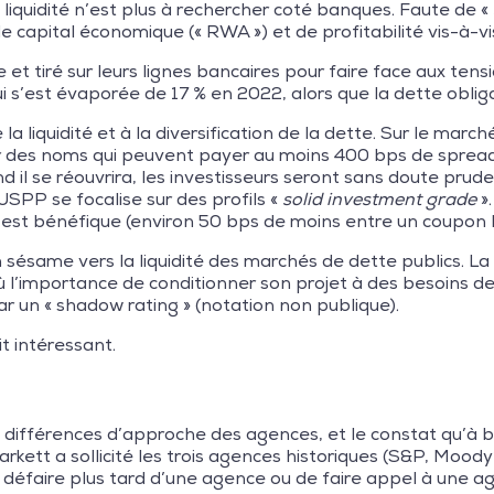
 liquidité n’est plus à rechercher coté banques. Faute de «
e capital économique (« RWA ») et de profitabilité vis-à-vis
ie et tiré sur leurs lignes bancaires pour faire face aux ten
 qui s’est évaporée de 17 % en 2022, alors que la dette obli
 liquidité et à la diversification de la dette. Sur le march
sur des noms qui peuvent payer au moins 400 bps de spread
d il se réouvrira, les investisseurs seront sans doute pruden
USPP se focalise sur des profils «
solid investment grade
»
age est bénéfique (environ 50 bps de moins entre un coup
 sésame vers la liquidité des marchés de dette publics. La
 l’importance de conditionner son projet à des besoins de 
par un « shadow rating » (notation non publique).
t intéressant.
s différences d’approche des agences, et le constat qu’à b
ett a sollicité les trois agences historiques (S&P, Moody’s
se défaire plus tard d’une agence ou de faire appel à une a