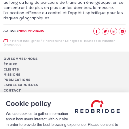
au long du long du parcours de transition énergétique, en se
concentrant de plus en plus sur les données, la mesure,
l’allocation efficace du capital et l’appétit spécifique pour les
risques géographiques.
AUTEUR :
MIHAI ANDREOIU
/
Market Intelligence
/
Financement
/
Le négoce à l’heure de la transition
énergétique
QUI SOMMES-NOUS
ÉQUIPE
CLIENTS
MISSIONS
PUBLICATIONS
ESPACE CARRIÈRES
CONTACT
FINANCEMENTS
Cookie policy
Pilotage des relations bancaires
CASH MANAGEMENT ET TRÉSORERIE
Structure optimale de financement
We use cookies to gather information
Frais et services bancaires
Conseil en notation et optimisation du profil de crédit
PAIEMENTS
about how users interact with our site
Services de suivi et de reporting des frais bancaires
Mise en place de financements
Analytics
in order to provide the best browsing experience. Please consent to
Monétique
LE LIVRE BLANC DE HAWKEYEBSB