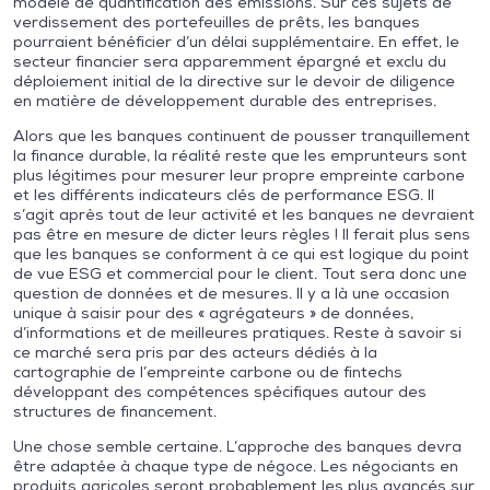
modèle de quantification des émissions. Sur ces sujets de
verdissement des portefeuilles de prêts, les banques
pourraient bénéficier d’un délai supplémentaire. En effet, le
secteur financier sera apparemment épargné et exclu du
déploiement initial de la directive sur le devoir de diligence
en matière de développement durable des entreprises.
Alors que les banques continuent de pousser tranquillement
la finance durable, la réalité reste que les emprunteurs sont
plus légitimes pour mesurer leur propre empreinte carbone
et les différents indicateurs clés de performance ESG. Il
s’agit après tout de leur activité et les banques ne devraient
pas être en mesure de dicter leurs règles ! Il ferait plus sens
que les banques se conforment à ce qui est logique du point
de vue ESG et commercial pour le client. Tout sera donc une
question de données et de mesures. Il y a là une occasion
unique à saisir pour des « agrégateurs » de données,
d’informations et de meilleures pratiques. Reste à savoir si
ce marché sera pris par des acteurs dédiés à la
cartographie de l’empreinte carbone ou de fintechs
développant des compétences spécifiques autour des
structures de financement.
Une chose semble certaine. L’approche des banques devra
être adaptée à chaque type de négoce. Les négociants en
produits agricoles seront probablement les plus avancés sur