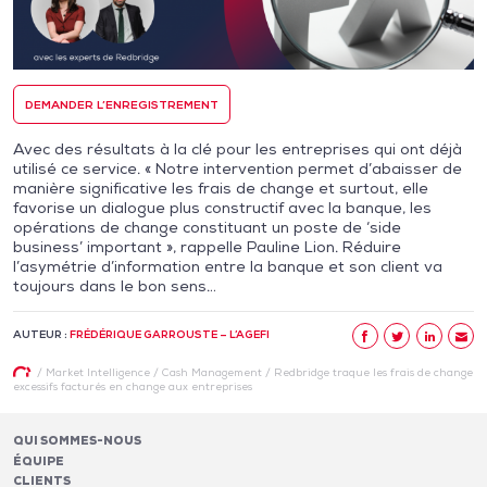
DEMANDER L’ENREGISTREMENT
Avec des résultats à la clé pour les entreprises qui ont déjà
utilisé ce service. « Notre intervention permet d’abaisser de
manière significative les frais de change et surtout, elle
favorise un dialogue plus constructif avec la banque, les
opérations de change constituant un poste de ‘side
business’ important », rappelle Pauline Lion. Réduire
l’asymétrie d’information entre la banque et son client va
toujours dans le bon sens…
AUTEUR :
FRÉDÉRIQUE GARROUSTE – L’AGEFI
/
Market Intelligence
/
Cash Management
/
Redbridge traque les frais de change
excessifs facturés en change aux entreprises
QUI SOMMES-NOUS
ÉQUIPE
CLIENTS