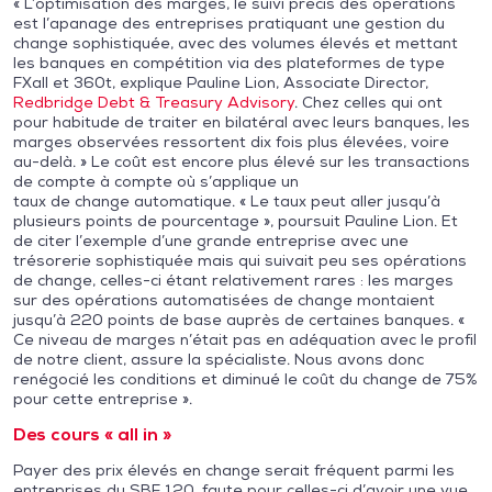
« L’optimisation des marges, le suivi précis des opérations
est l’apanage des entreprises pratiquant une gestion du
change sophistiquée, avec des volumes élevés et mettant
les banques en compétition via des plateformes de type
FXall et 360t, explique Pauline Lion, Associate Director,
Redbridge Debt & Treasury Advisory
. Chez celles qui ont
pour habitude de traiter en bilatéral avec leurs banques, les
marges observées ressortent dix fois plus élevées, voire
au-delà. » Le coût est encore plus élevé sur les transactions
de compte à compte où s’applique un
taux de change automatique. « Le taux peut aller jusqu’à
plusieurs points de pourcentage », poursuit Pauline Lion. Et
de citer l’exemple d’une grande entreprise avec une
trésorerie sophistiquée mais qui suivait peu ses opérations
de change, celles-ci étant relativement rares : les marges
sur des opérations automatisées de change montaient
jusqu’à 220 points de base auprès de certaines banques. «
Ce niveau de marges n’était pas en adéquation avec le profil
de notre client, assure la spécialiste. Nous avons donc
renégocié les conditions et diminué le coût du change de 75%
pour cette entreprise ».
Des cours « all in »
Payer des prix élevés en change serait fréquent parmi les
entreprises du SBF 120, faute pour celles-ci d’avoir une vue