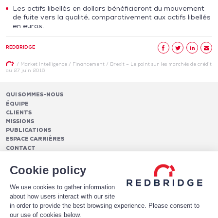
Les actifs libellés en dollars bénéficieront du mouvement
de fuite vers la qualité, comparativement aux actifs libellés
en euros.
REDBRIDGE
/
Market Intelligence
/
Financement
/
Brexit – Le point sur les marchés de crédit
au 27 juin 2016
QUI SOMMES-NOUS
ÉQUIPE
CLIENTS
MISSIONS
PUBLICATIONS
ESPACE CARRIÈRES
CONTACT
FINANCEMENTS
Cookie policy
Pilotage des relations bancaires
CASH MANAGEMENT ET TRÉSORERIE
Structure optimale de financement
We use cookies to gather information
Frais et services bancaires
Conseil en notation et optimisation du profil de crédit
PAIEMENTS
about how users interact with our site
Services de suivi et de reporting des frais bancaires
Mise en place de financements
Analytics
in order to provide the best browsing experience. Please consent to
Monétique
LE LIVRE BLANC DE HAWKEYEBSB
Architecture de paiement
Conversion et gestion de la fraude e-commerce
our use of cookies below.