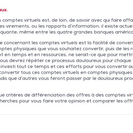
aux.
comptes virtuels est, de loin, de savoir avec qui faire aff
les virements, ou les rapports d’information, il existe ac
hoquante, même entre les quatre grandes banques américa
concernant les comptes virtuels est la facilité de convers
es physiques que vous souhaitez convertir, puis de les ro
nt en temps et en ressources, ne serait-ce que pour mettre
 vous devrez répéter ce processus douloureux pour chaque no
 investi tout ce temps et ces efforts pour vous convertir 
econvertir tous ces comptes virtuels en comptes physique
ndis que d’autres vous feront passer par le douloureux pr
ue critères de différenciation des offres à des comptes vir
herches pour vous faire votre opinion et comparer les of