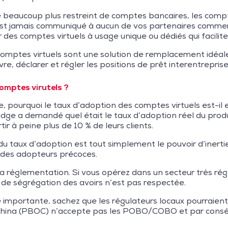
 beaucoup plus restreint de comptes bancaires, les compte
t jamais communiqué à aucun de vos partenaires commerciau
 des comptes virtuels à usage unique ou dédiés qui facili
 comptes virtuels sont une solution de remplacement idéal
vre, déclarer et régler les positions de prêt interentreprise
comptes virutels ?
e, pourquoi le taux d’adoption des comptes virtuels est-il 
idge a demandé quel était le taux d’adoption réel du produ
r à peine plus de 10 % de leurs clients.
 du taux d’adoption est tout simplement le pouvoir d’iner
r des adopteurs précoces.
e la réglementation. Si vous opérez dans un secteur très r
on de ségrégation des avoirs n’est pas respectée.
 importante, sachez que les régulateurs locaux pourraient 
 China (PBOC) n’accepte pas les POBO/COBO et par cons