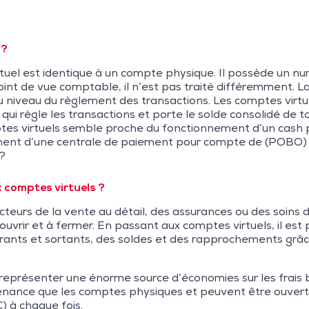
 ?
rtuel est identique à un compte physique. Il possède un 
nt de vue comptable, il n’est pas traité différemment. La
 niveau du règlement des transactions. Les comptes virt
 règle les transactions et porte le solde consolidé de tous
ptes virtuels semble proche du fonctionnement d’un cash 
ment d’une centrale de paiement pour compte de (POBO) 
?
 comptes virtuels ?
cteurs de la vente au détail, des assurances ou des soins de
uvrir et à fermer. En passant aux comptes virtuels, il est p
rants et sortants, des soldes et des rapprochements grâc
présenter une énorme source d’économies sur les frais ban
nance que les comptes physiques et peuvent être ouverts
) à chaque fois.