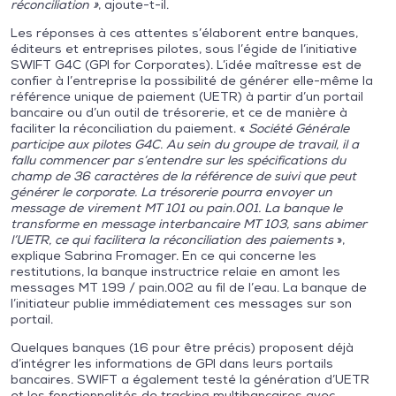
réconciliation »
, ajoute-t-il.
Les réponses à ces attentes s’élaborent entre banques,
éditeurs et entreprises pilotes, sous l’égide de l’initiative
SWIFT G4C (GPI for Corporates). L’idée maîtresse est de
confier à l’entreprise la possibilité de générer elle-même la
référence unique de paiement (UETR) à partir d’un portail
bancaire ou d’un outil de trésorerie, et ce de manière à
faciliter la réconciliation du paiement. «
Société Générale
participe aux pilotes G4C. Au sein du groupe de travail, il a
fallu commencer par s’entendre sur les spécifications du
champ de 36 caractères de la référence de suivi que peut
générer le corporate. La trésorerie pourra envoyer un
message de virement MT 101 ou pain.001. La banque le
transforme en message interbancaire MT 103, sans abimer
l’UETR, ce qui facilitera la réconciliation des paiements
»,
explique Sabrina Fromager. En ce qui concerne les
restitutions, la banque instructrice relaie en amont les
messages MT 199 / pain.002 au fil de l’eau. La banque de
l’initiateur publie immédiatement ces messages sur son
portail.
Quelques banques (16 pour être précis) proposent déjà
d’intégrer les informations de GPI dans leurs portails
bancaires. SWIFT a également testé la génération d’UETR
et les fonctionnalités de tracking multibancaires avec