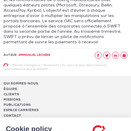
quelques éditeurs pilotes (Microsoft, Gtreasury, Bellin,
AccessPay, Kyriba). L’objectif est d’éviter à chaque
entreprise d’avoir à multiplier les manipulations sur les
portails bancaires. Le service G4C sera officiellement
proposé à l’ensemble des corporates connectés à SWIFT
dans la seconde partie de l’année. Au troisième trimestre,
SWIFT a prévu de lancer un pilote de notifications
permettant de suivre les paiements à recevoir.
AUTEUR :
EMMANUEL LÉCHÈRE
/
Market Intelligence
/
Paiements
/
Du concret pour des virements
internationaux plus qualitatifs
QUI SOMMES-NOUS
ÉQUIPE
CLIENTS
MISSIONS
PUBLICATIONS
ESPACE CARRIÈRES
CONTACT
FINANCEMENTS
Cookie policy
Pilotage des relations bancaires