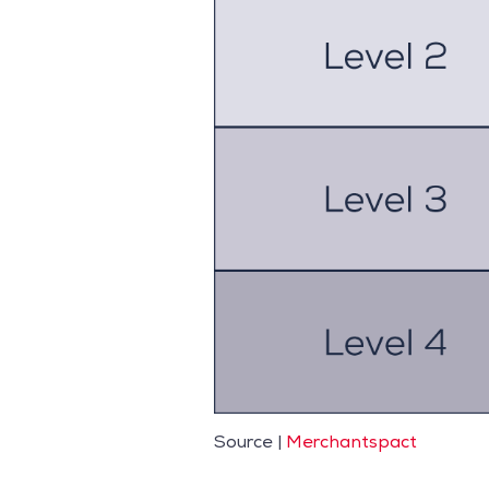
Source |
Merchantspact