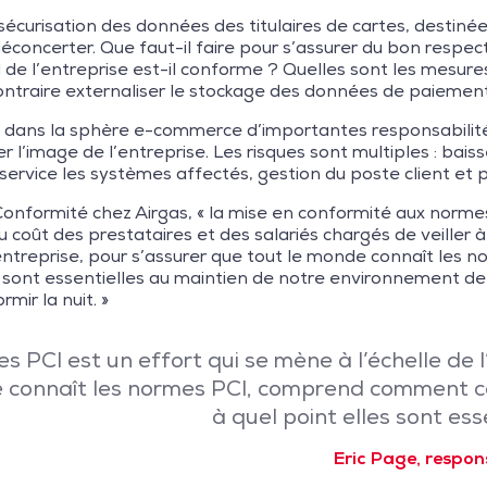
curisation des données des titulaires de cartes, destinée à
déconcerter. Que faut-il faire pour s’assurer du bon respec
 l’entreprise est-il conforme ? Quelles sont les mesures
ontraire externaliser le stockage des données de paiemen
dans la sphère e-commerce d’importantes responsabilit
image de l’entreprise. Les risques sont multiples : baisse
ervice les systèmes affectés, gestion du poste client et 
onformité chez Airgas, « la mise en conformité aux normes 
au coût des prestataires et des salariés chargés de veiller à
 l’entreprise, pour s’assurer que tout le monde connaît le
es sont essentielles au maintien de notre environnement de 
mir la nuit. »
 PCI est un effort qui se mène à l’échelle de l’e
 connaît les normes PCI, comprend comment cel
à quel point elles sont ess
Eric Page, respon