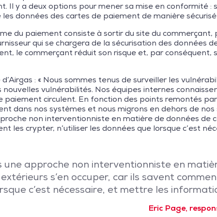
 Il y a deux options pour mener sa mise en conformité : so
e les données des cartes de paiement de manière sécurisé
ème du paiement consiste à sortir du site du commerçant, 
nisseur qui se chargera de la sécurisation des données d
, le commerçant réduit son risque et, par conséquent, s
 d’Airgas : « Nous sommes tenus de surveiller les vulnérab
s nouvelles vulnérabilités. Nos équipes internes connaiss
e paiement circulent. En fonction des points remontés pa
ent dans nos systèmes et nous migrons en dehors de nos 
roche non interventionniste en matière de données de cart
t les crypter, n’utiliser les données que lorsque c’est néce
s une approche non interventionniste en matièr
extérieurs s’en occuper, car ils savent comment 
rsque c’est nécessaire, et mettre les informati
Eric Page, respon