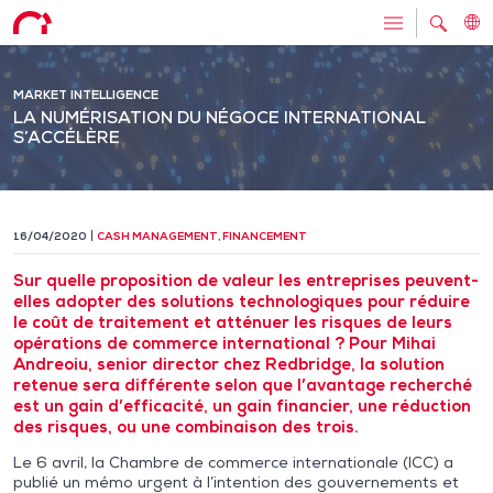
MARKET INTELLIGENCE
LA NUMÉRISATION DU NÉGOCE INTERNATIONAL
S’ACCÉLÈRE
16/04/2020
CASH MANAGEMENT
,
FINANCEMENT
Sur quelle proposition de valeur les entreprises peuvent-
elles adopter des solutions technologiques pour réduire
le coût de traitement et atténuer les risques de leurs
opérations de commerce international ? Pour Mihai
Andreoiu, senior director chez Redbridge, la solution
retenue sera différente selon que l’avantage recherché
est un gain d’efficacité, un gain financier, une réduction
des risques, ou une combinaison des trois.
Le 6 avril, la Chambre de commerce internationale (ICC) a
publié un mémo urgent à l’intention des gouvernements et