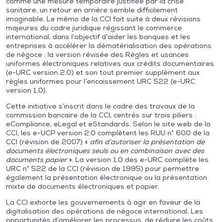
comme une mesure temporaire justifiée par la crise
sanitaire, un retour en arrière semble difficilement
imaginable. Le mémo de la CCI fait suite à deux révisions
majeures du cadre juridique régissant le commerce
international, dans l’objectif d’aider les banques et les
entreprises à accélérer la dématérialisation des opérations
de négoce : la version révisée des Règles et usances
uniformes électroniques relatives aux crédits documentaires
(e-URC version 2.0) et son tout premier supplément aux
règles uniformes pour l’encaissement URC 522 (e-URC
version 1.0).
Cette initiative s’inscrit dans le cadre des travaux de la
commission bancaire de la CCI, centrés sur trois piliers :
eCompliance, eLegal et eStandards. Selon le site web de la
CCI, les e-UCP version 2.0 complètent les RUU n° 600 de la
CCI (révision de 2007) «
afin d’autoriser la présentation de
documents électroniques seuls ou en combinaison avec des
documents papier
». La version 1.0 des e-URC complète les
URC n° 522 de la CCI (révision de 1995) pour permettre
également la présentation électronique ou la présentation
mixte de documents électroniques et papier.
La CCI exhorte les gouvernements à agir en faveur de la
digitalisation des opérations de négoce international. Les
opportunités d’améliorer les processus, de réduire les coûts