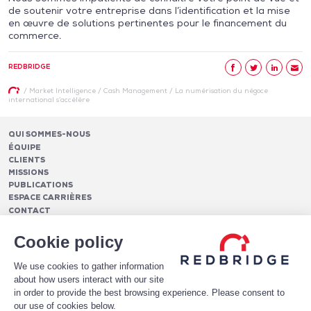
de soutenir votre entreprise dans l’identification et la mise
en œuvre de solutions pertinentes pour le financement du
commerce.
REDBRIDGE
/
Market Intelligence
/
Cash Management
/
La numérisation du négoce
international s’accélère
QUI SOMMES-NOUS
ÉQUIPE
CLIENTS
MISSIONS
PUBLICATIONS
ESPACE CARRIÈRES
CONTACT
FINANCEMENTS
Cookie policy
Pilotage des relations bancaires
CASH MANAGEMENT ET TRÉSORERIE
Structure optimale de financement
We use cookies to gather information
Frais et services bancaires
Conseil en notation et optimisation du profil de crédit
PAIEMENTS
about how users interact with our site
Services de suivi et de reporting des frais bancaires
Mise en place de financements
Analytics
in order to provide the best browsing experience. Please consent to
Monétique
LE LIVRE BLANC DE HAWKEYEBSB
Architecture de paiement
Conversion et gestion de la fraude e-commerce
our use of cookies below.