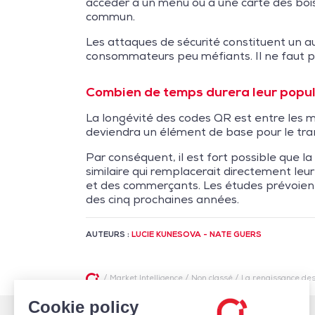
accéder à un menu ou à une carte des boiss
commun.
Les attaques de sécurité constituent un a
consommateurs peu méfiants. Il ne faut p
Combien de temps durera leur popul
La longévité des codes QR est entre les 
deviendra un élément de base pour le tra
Par conséquent, il est fort possible que l
similaire qui remplacerait directement le
et des commerçants. Les études prévoient 
des cinq prochaines années.
AUTEURS :
LUCIE KUNESOVA - NATE GUERS
/
Market Intelligence
/
Non classé
/
La renaissance de
Cookie policy