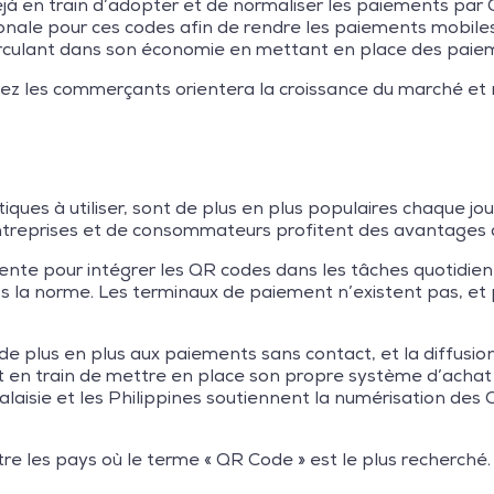
 en train d’adopter et de normaliser les paiements par 
onale pour ces codes afin de rendre les paiements mobile
e circulant dans son économie en mettant en place des pai
z les commerçants orientera la croissance du marché et n
iques à utiliser, sont de plus en plus populaires chaque j
ntreprises et de consommateurs profitent des avantages q
te pour intégrer les QR codes dans les tâches quotidienn
la norme. Les terminaux de paiement n’existent pas, et pl
 de plus en plus aux paiements sans contact, et la diffusi
st en train de mettre en place son propre système d’acha
 Malaisie et les Philippines soutiennent la numérisation 
re les pays où le terme « QR Code » est le plus recherché.