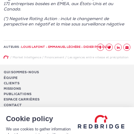
171 entreprises basées en EMEA, aux États-Unis et au
Canada.
(*) Negative Rating Action : inclut le changement de
perspective en négatif et la mise sous surveillance négative
AUTEURS :
LOUIS LAFONT - EMMANUEL LÉCHÈRE - DIDIER PHILOUZE
/
Market Intelligence
/
Financement
/
Les agences entre vitesse et précipitation
QUI SOMMES-NOUS
ÉQUIPE
CLIENTS
MISSIONS
PUBLICATIONS
ESPACE CARRIÈRES
CONTACT
FINANCEMENTS
Cookie policy
Pilotage des relations bancaires
CASH MANAGEMENT ET TRÉSORERIE
Structure optimale de financement
We use cookies to gather information
Frais et services bancaires
Conseil en notation et optimisation du profil de crédit