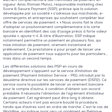
vigueur. Ainsi, Romain Munoz, responsable marketing chez
Score & Secure Payment (SSP), précise que la solution
développée par sa société « s’adresse aux marchands, e-
commerçants et entreprises qui souhaitent compléter leur
offre de services de paiement ». « Nous avons fait le choix
d’adopter un positionnement complémentaire à la carte
bancaire en identifiant des cas d’usage précis à forte valeur
ajoutée », ajoute-t-il. À titre d’illustration, SSP indique
notamment permettre un paiement en plusieurs fois, qui
mixe initiation de paiement, virement instantané et
prélèvement. Ce prestataire a pour projet de lancer une
application de paiement tous supports pour les particuliers…
mais dans un second temps.
Les différentes solutions des PSP en cours de
développement s’appuient sur le service d’initiation de
paiement (Payment Initiation Service – PIS), introduit par la
deuxième directive sur les services de paiement (DSP2). Ce
service ouvre la possibilité de lancer un virement bancaire
pour le compte d’autrui, à condition d’obtenir son accord
préalable. Il nécessite l’obtention de l’agrément d’initiateur
de paiement. Cet agrément peut être long à obtenir.
Certains acteurs n’ont pas encore bouclé la procédure,
tandis que d’autres sont en ordre de marche. C’est le cas de
Worldline, qui indique avoir reçu un agrément en Belgique