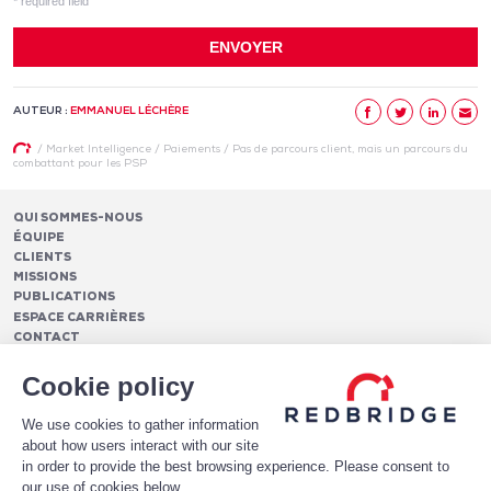
AUTEUR :
EMMANUEL LÉCHÈRE
/
Market Intelligence
/
Paiements
/
Pas de parcours client, mais un parcours du
combattant pour les PSP
QUI SOMMES-NOUS
ÉQUIPE
CLIENTS
MISSIONS
PUBLICATIONS
ESPACE CARRIÈRES
CONTACT
FINANCEMENTS
Cookie policy
Pilotage des relations bancaires
CASH MANAGEMENT ET TRÉSORERIE
Structure optimale de financement
We use cookies to gather information
Frais et services bancaires
Conseil en notation et optimisation du profil de crédit
PAIEMENTS
about how users interact with our site
Services de suivi et de reporting des frais bancaires
Mise en place de financements
Analytics
in order to provide the best browsing experience. Please consent to
Monétique
LE LIVRE BLANC DE HAWKEYEBSB
Architecture de paiement
Conversion et gestion de la fraude e-commerce
our use of cookies below.