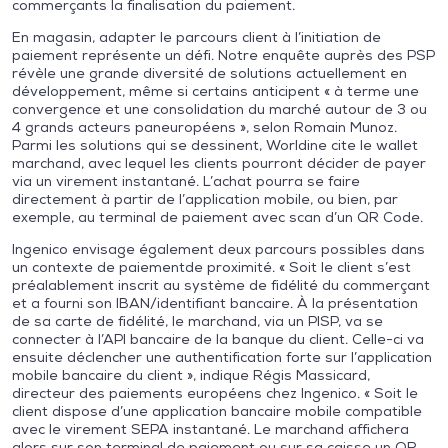
commerçants la finalisation du paiement.
En magasin, adapter le parcours client à l’initiation de
paiement représente un défi. Notre enquête auprès des PSP
révèle une grande diversité de solutions actuellement en
développement, même si certains anticipent « à terme une
convergence et une consolidation du marché autour de 3 ou
4 grands acteurs paneuropéens », selon Romain Munoz.
Parmi les solutions qui se dessinent, Worldine cite le wallet
marchand, avec lequel les clients pourront décider de payer
via un virement instantané. L’achat pourra se faire
directement à partir de l’application mobile, ou bien, par
exemple, au terminal de paiement avec scan d’un QR Code.
Ingenico envisage également deux parcours possibles dans
un contexte de paiementde proximité. « Soit le client s’est
préalablement inscrit au système de fidélité du commerçant
et a fourni son IBAN/identifiant bancaire. À la présentation
de sa carte de fidélité, le marchand, via un PISP, va se
connecter à l’API bancaire de la banque du client. Celle-ci va
ensuite déclencher une authentification forte sur l’application
mobile bancaire du client », indique Régis Massicard,
directeur des paiements européens chez Ingenico. « Soit le
client dispose d’une application bancaire mobile compatible
avec le virement SEPA instantané. Le marchand affichera
alors sur son terminal de paiement ou sur sa caisse un QR