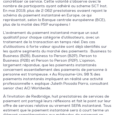
concrétiser ce service. Cette volonté s’observe avec le
nombre de participants ayant adhéré au scheme SCT Inst.
En mai 2019, plus de 2 062 prestataires avaient rejoint le
schéma du paiement instantané en Europe, ce qui
représentait, selon la Banque centrale européenne (BCE),
plus de la moitié des PSP européens !
L’avènement du paiement instantané marque un saut
qualitatif pour chaque catégorie d’utilisateurs, avec un
traitement de la transaction en temps réel. Des cas
d’utilisations à forte valeur ajoutée sont déjà identifiés sur
les quatre segments du marché des paiements : Business to
Business (B2B), Business to Person (B2P), Person to
Business (P2B) et Person to Person (P2P). L’opinion,
largement répandue, que les paiements instantanés
concernent essentiellement des paiements de personne à
personne est trompeuse. « Au Royaume-Uni, 98 % des
paiements instantanés impliquent en réalité une activité
professionnelle », explique Julieth Posada Parra, consultant
senior chez ACI Worldwide.
À l’invitation de Redbridge, huit prestataires de services de
paiement ont partagé leurs réflexions et fait le point sur leur
offre de services relative au virement SEPA instantané. Tous
estiment que le paiement instantané sera à court terme un
élément complémentaire aux méthodes de paiement en