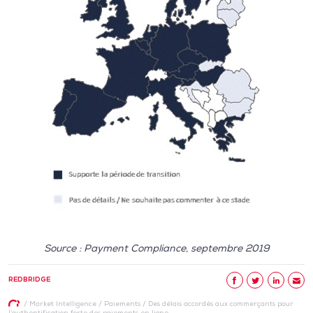
Source : Payment Compliance, septembre 2019
REDBRIDGE
/
Market Intelligence
/
Paiements
/
Des délais accordés aux commerçants pour
l’authentification forte des paiements en ligne