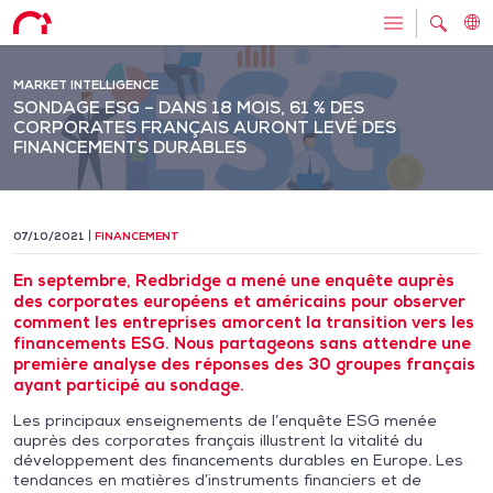
MARKET INTELLIGENCE
SONDAGE ESG – DANS 18 MOIS, 61 % DES
CORPORATES FRANÇAIS AURONT LEVÉ DES
FINANCEMENTS DURABLES
07/10/2021
FINANCEMENT
En septembre, Redbridge a mené une enquête auprès
des corporates européens et américains pour observer
comment les entreprises amorcent la transition vers les
financements ESG. Nous partageons sans attendre une
première analyse des réponses des 30 groupes français
ayant participé au sondage.
Les principaux enseignements de l’enquête ESG menée
auprès des corporates français illustrent la vitalité du
développement des financements durables en Europe. Les
tendances en matières d’instruments financiers et de