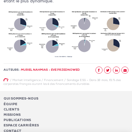
étant le plus dynamique.
AUTEURS :
MURIEL NAHMIAS - EVE PRZEDNOWED
/
Market Intelligence
/
Financement
/
Sondage ESG – Dans 18 mois, 61 % des
corporates français auront levé des financements durables
QUI SOMMES-NOUS
ÉQUIPE
CLIENTS
MISSIONS
PUBLICATIONS
ESPACE CARRIÈRES
CONTACT