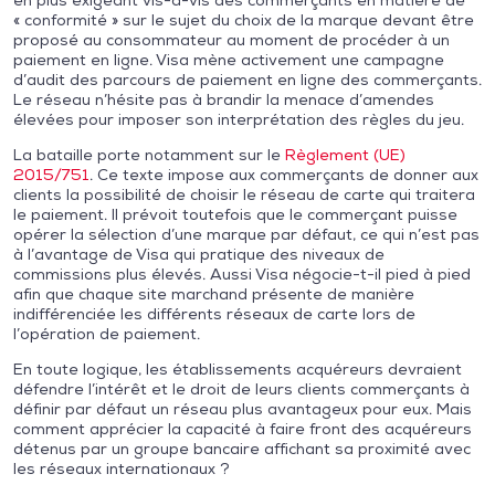
en plus exigeant vis-à-vis des commerçants en matière de
« conformité » sur le sujet du choix de la marque devant être
proposé au consommateur au moment de procéder à un
paiement en ligne. Visa mène activement une campagne
d’audit des parcours de paiement en ligne des commerçants.
Le réseau n’hésite pas à brandir la menace d’amendes
élevées pour imposer son interprétation des règles du jeu.
La bataille porte notamment sur le
Règlement (UE)
2015/751
. Ce texte impose aux commerçants de donner aux
clients la possibilité de choisir le réseau de carte qui traitera
le paiement. Il prévoit toutefois que le commerçant puisse
opérer la sélection d’une marque par défaut, ce qui n’est pas
à l’avantage de Visa qui pratique des niveaux de
commissions plus élevés. Aussi Visa négocie-t-il pied à pied
afin que chaque site marchand présente de manière
indifférenciée les différents réseaux de carte lors de
l’opération de paiement.
En toute logique, les établissements acquéreurs devraient
défendre l’intérêt et le droit de leurs clients commerçants à
définir par défaut un réseau plus avantageux pour eux. Mais
comment apprécier la capacité à faire front des acquéreurs
détenus par un groupe bancaire affichant sa proximité avec
les réseaux internationaux ?