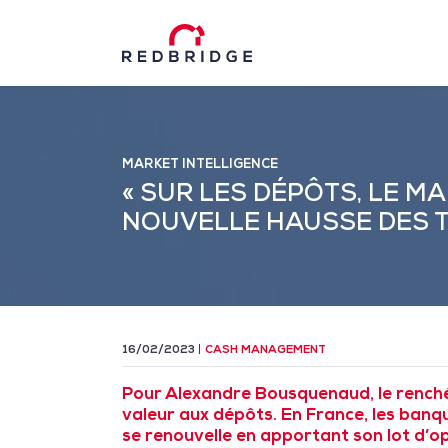
MARKET INTELLIGENCE
« SUR LES DÉPÔTS, LE 
NOUVELLE HAUSSE DES T
16/02/2023
CASH MANAGEMENT
Pour Alexandre Bousquenaud, le rench
valeur aux dépôts. En France, les banq
se renouvelle en apportant son lot d’op