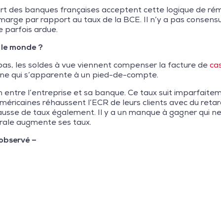
upart des banques françaises acceptent cette logique de ré
 marge par rapport au taux de la BCE. Il n’y a pas consensus
e parfois ardue.
s le monde ?
-bas, les soldes à vue viennent compenser la facture de
ca
urne qui s’apparente à un pied-de-compte.
n entre l’entreprise et sa banque. Ce taux suit imparfaite
éricaines réhaussent l’ECR de leurs clients avec du retar
ausse de taux également. Il y a un manque à gagner qui ne f
rale augmente ses taux.
observé –