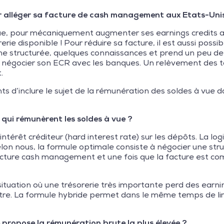
ur alléger sa facture de cash management aux Etats-Unis
 vue, pour mécaniquement augmenter ses earnings credits 
rerie disponible ! Pour réduire sa facture, il est aussi poss
tructurée, quelques connaissances et prend un peu de te
 de négocier son ECR avec les banques. Un relèvement des 
.
s d’inclure le sujet de la rémunération des soldes à vue d
 qui rémunèrent les soldes à vue ?
intérêt créditeur (hard interest rate) sur les dépôts. La logi
lon nous, la formule optimale consiste à négocier une st
 facture cash management et une fois que la facture est
ituation où une trésorerie très importante perd des earning
utre. La formule hybride permet dans le même temps de limi
e propose la rémunération brute la plus élevée ?