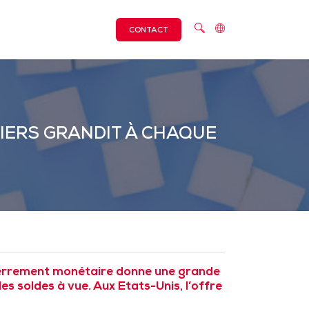
CONTACT
RIERS GRANDIT À CHAQUE
sserrement monétaire donne une grande
s soldes à vue. Aux Etats-Unis, l’offre