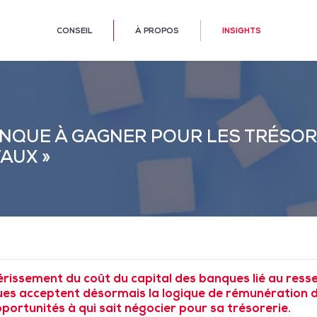
CONSEIL
À PROPOS
INSIGHTS
MANQUE À GAGNER POUR LES TRÉSO
AUX »
érissement du coût du capital des banques lié au re
ues acceptent désormais la logique de rémunération de
portunités à qui sait négocier pour sa trésorerie.