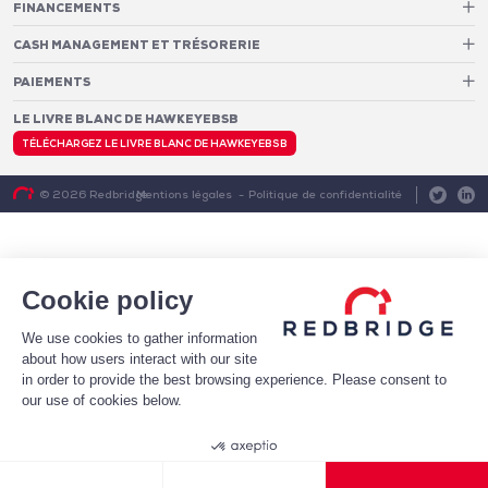
FINANCEMENTS
Pilotage des relations bancaires
CASH MANAGEMENT ET TRÉSORERIE
Structure optimale de financement
Frais et services bancaires
Conseil en notation et optimisation du profil de crédit
PAIEMENTS
Services de suivi et de reporting des frais bancaires
Mise en place de financements
Analytics
Monétique
LE LIVRE BLANC DE HAWKEYEBSB
Architecture de paiement
Conversion et gestion de la fraude e-commerce
Fraude et taux d’approbation
Cash Pooling – Centralisation des liquidités
TÉLÉCHARGEZ LE LIVRE BLANC DE HAWKEYEBSB
Coûts d’acceptation
Diagnostic & Transformation
Systèmes de trésorerie
Mentions légales
Politique de confidentialité
© 2026 Redbridge
Optimisation du BFR
Prévisions de trésorerie
Gestion des risques
Cookie policy
We use cookies to gather information
about how users interact with our site
in order to provide the best browsing experience. Please consent to
our use of cookies below.