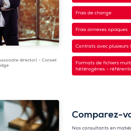
Frais de change
Frais annexes opaques
Contrats avec plusieurs 
ssociate director) – Conseil
Formats de fichiers mult
idge
hétérogènes – référentie
Comparez-vou
Nos consultants en matiè