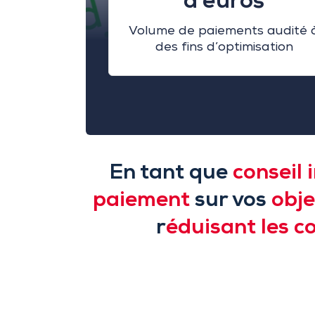
d’euros
Volume de paiements audité 
des fins d’optimisation
En tant que
conseil
paiement
sur vos
obj
r
éduisant les c