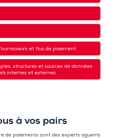
fournisseurs et flux de paiement
iples, structures et sources de données
ls internes et externes
s à vos pairs
re de paiements sont des experts aguerris