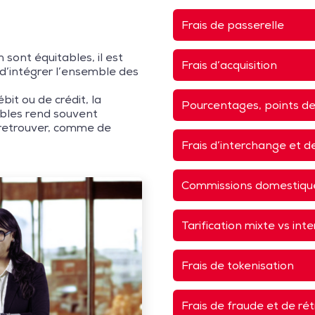
Frais de passerelle
 sont équitables, il est
Frais d’acquisition
 d’intégrer l’ensemble des
it ou de crédit, la
Pourcentages, points de 
ables rend souvent
’y retrouver, comme de
Frais d’interchange et 
Commissions domestiques
Tarification mixte vs in
Frais de tokenisation
Frais de fraude et de ré