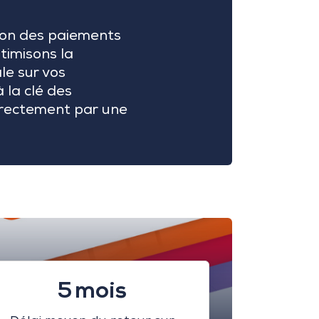
ion des paiements
timisons la
le sur vos
 la clé des
irectement par une
5 mois