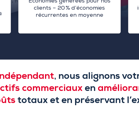
Économies générées pour nos
clients – 20 % d’économies
à
récurrentes en moyenne
 indépendant
, nous alignons vo
ectifs commerciaux
en
améliora
oûts
totaux et en préservant l’ex