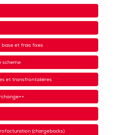
base et frais fixes
de scheme
 et transfrontalières
terchange++
trofacturation (chargebacks)