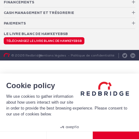
FINANCEMENTS
Pilotage des relations bancaires
CASH MANAGEMENT ET TRÉSORERIE
Structure optimale de financement
Frais et services bancaires
Conseil en notation et optimisation du profil de crédit
PAIEMENTS
Services de suivi et de reporting des frais bancaires
Mise en place de financements
Analytics
Monétique
LE LIVRE BLANC DE HAWKEYEBSB
Architecture de paiement
Conversion et gestion de la fraude e-commerce
Fraude et taux d’approbation
Cash Pooling – Centralisation des liquidités
TÉLÉCHARGEZ LE LIVRE BLANC DE HAWKEYEBSB
Coûts d’acceptation
Diagnostic & Transformation
Systèmes de trésorerie
Mentions légales
Politique de confidentialité
© 2026 Redbridge
Optimisation du BFR
Prévisions de trésorerie
Gestion des risques
Cookie policy
We use cookies to gather information
about how users interact with our site
in order to provide the best browsing experience. Please consent to
our use of cookies below.