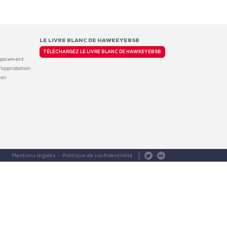
LE LIVRE BLANC DE HAWKEYEBSB
TÉLÉCHARGEZ LE LIVRE BLANC DE HAWKEYEBSB
 paiement
’approbation
ion
Mentions légales
Politique de confidentialité