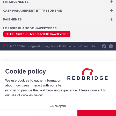
FINANCEMENTS
Pilotage des relations bancaires
CASH MANAGEMENT ET TRÉSORERIE
Structure optimale de financement
Frais et services bancaires
Conseil en notation et optimisation du profil de crédit
PAIEMENTS
Services de suivi et de reporting des frais bancaires
Mise en place de financements
Analytics
Monétique
LE LIVRE BLANC DE HAWKEYEBSB
Architecture de paiement
Conversion et gestion de la fraude e-commerce
Fraude et taux d’approbation
Cash Pooling – Centralisation des liquidités
TÉLÉCHARGEZ LE LIVRE BLANC DE HAWKEYEBSB
Coûts d’acceptation
Diagnostic & Transformation
Systèmes de trésorerie
Mentions légales
Politique de confidentialité
© 2026 Redbridge
Optimisation du BFR
Prévisions de trésorerie
Gestion des risques
Cookie policy
We use cookies to gather information
about how users interact with our site
in order to provide the best browsing experience. Please consent to
our use of cookies below.