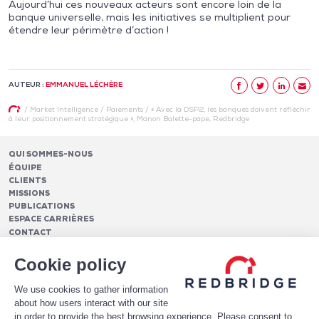
Aujourd’hui ces nouveaux acteurs sont encore loin de la
banque universelle, mais les initiatives se multiplient pour
étendre leur périmètre d’action !
AUTEUR :
EMMANUEL LÉCHÈRE
/
Market Intelligence
/
Paiements
/
« Avec la DSP2, les banques doivent réfléchir
à leur positionnement stratégique », Manon Balette-pape, Redbridge
QUI SOMMES-NOUS
ÉQUIPE
CLIENTS
MISSIONS
PUBLICATIONS
ESPACE CARRIÈRES
CONTACT
FINANCEMENTS
Cookie policy
Pilotage des relations bancaires
CASH MANAGEMENT ET TRÉSORERIE
Structure optimale de financement
We use cookies to gather information
Frais et services bancaires
Conseil en notation et optimisation du profil de crédit
PAIEMENTS
about how users interact with our site
Services de suivi et de reporting des frais bancaires
Mise en place de financements
Analytics
in order to provide the best browsing experience. Please consent to
Monétique