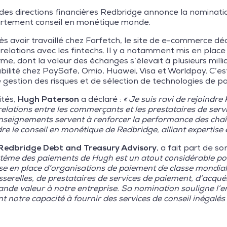
des directions financières Redbridge annonce la nominat
artement conseil en monétique monde.
avoir travaillé chez Farfetch, le site de e-commerce dédié 
 relations avec les fintechs. Il y a notamment mis en pla
rme, dont la valeur des échanges s’élevait à plusieurs mill
ilité chez PaySafe, Omio, Huawei, Visa et Worldpay. C’es
 gestion des risques et de sélection de technologies de p
ités,
Hugh Paterson
a déclaré :
« Je suis ravi de rejoindre
 relations entre les commerçants et les prestataires de ser
enseignements servent à renforcer la performance des chaî
 le conseil en monétique de Redbridge, alliant expertise e
e Redbridge Debt and Treasury Advisory
, a fait part de 
stème des paiements de Hugh est un atout considérable pou
se en place d’organisations de paiement de classe mondial
erelles, de prestataires de services de paiement, d’acqué
ande valeur à notre entreprise. Sa nomination souligne l’
t notre capacité à fournir des services de conseil inégalés