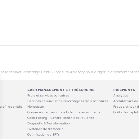
int le cabinet Redbridge Debt & Treasury Advisory pour diriger le département c
CASH MANAGEMENT ET TRÉSORERIE
PAIEMENTS
Frais et services bancaires
Analytics
Services de suivi et de reporting des frais bancaires
Architecture de
rofil de crédit
Monétique
Fraude et taux d
Conversion et gestion de la fraude e-commerce
Coûts d’acceptat
Cash Pooling – Centralisation des liquidités
Diagnostic & Transformation
Systèmes de trésorerie
Optimisation du BFR