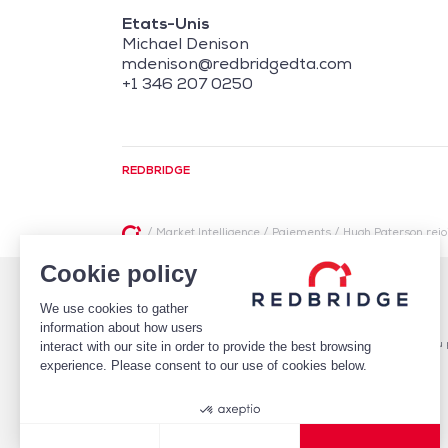
Etats-Unis
Michael Denison
mdenison@redbridgedta.com
+1 346 207 0250
REDBRIDGE
/
Market Intelligence
/
Paiements
/
Hugh Paterson rejo
Cookie policy
QUI SOMMES-NOUS
FINANCEMENTS
We use cookies to gather
ÉQUIPE
Pilotage des relations bancaires
CLIENTS
Structure optimale de financement
information about how users
MISSIONS
Conseil en notation et optimisation du p
interact with our site in order to provide the best browsing
PUBLICATIONS
Mise en place de financements
experience. Please consent to our use of cookies below.
ESPACE CARRIÈRES
CONTACT