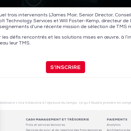
uel trois intervenants (James Moir, Senior Director, Consei
lt Technology Services et Will Foster-Kemp, directeur de la
nseignements d’une récente mission de sélection de TMS
r les défis rencontrés et les solutions mises en œuvre, à l’
eau leur TMS.
S’INSCRIRE
ebinaire « Une trésorerie à l’épreuve du temps : ce qu’il faudra prendre en comp
CASH MANAGEMENT ET TRÉSORERIE
PAIEMENTS
Frais et services bancaires
Analytics
Services de suivi et de reporting des frais bancaires
Architecture de