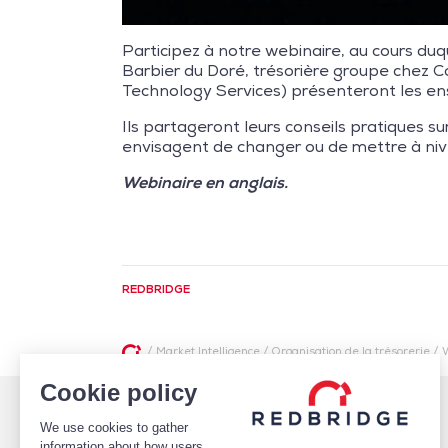
Participez à notre webinaire, au cours duq
Barbier du Doré, trésorière groupe chez Co
Technology Services) présenteront les e
Ils partageront leurs conseils pratiques su
envisagent de changer ou de mettre à niv
Webinaire en anglais.
REDBRIDGE
/
Market Intelligence
/
Organisation de la trésorerie
/
W
Cookie policy
QUI SOMMES-NOUS
FINANCEMENTS
We use cookies to gather
ÉQUIPE
Pilotage des relations bancaires
CLIENTS
Structure optimale de financement
information about how users