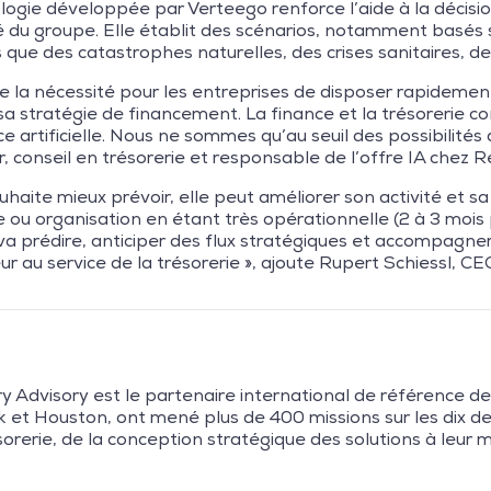
logie développée par Verteego renforce l’aide à la décisio
té du groupe. Elle établit des scénarios, notamment basés s
que des catastrophes naturelles, des crises sanitaires, 
 la nécessité pour les entreprises de disposer rapidement 
r sa stratégie de financement. La finance et la trésorerie co
nce artificielle. Nous ne sommes qu’au seuil des possibilité
, conseil en trésorerie et responsable de l’offre IA chez 
ite mieux prévoir, elle peut améliorer son activité et sa ren
u organisation en étant très opérationnelle (2 à 3 mois po
va prédire, anticiper des flux stratégiques et accompagner 
eur au service de la trésorerie », ajoute Rupert Schiessl, 
Advisory est le partenaire international de référence des 
k et Houston, ont mené plus de 400 missions sur les dix de
sorerie, de la conception stratégique des solutions à leur