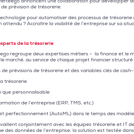
erteego annoncent une collaboration pour développer aupr
s de prévision de trésorerie.
echnologie pour automatiser des processus de trésorerie ré
ttendu ? Accroître la visibilité de l’entreprise sur sa situa
xperts de la trésorerie
ego regroupe deux expertises métiers – la finance et le 
marché, au service de chaque projet financier structuré auto
e prévisions de trésorerie et des variables clés de cash
a trésorerie
i que personnalisable
ormation de l’entreprise (ERP, TMS, etc.)
 et perfectionnement (AutoML) dans le temps des modèles
illent conjointement avec les équipes trésorerie et IT des
e des données de l’entreprise, la solution est testée dans