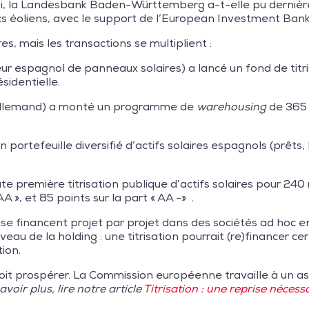
nsi, la Landesbank Baden-Württemberg a-t-elle pu dernièr
cs éoliens, avec le support de l’European Investment Bank
s, mais les transactions se multiplient :
r espagnol de panneaux solaires) a lancé un fond de titrisa
sidentielle.
 allemand) a monté un programme de
warehousing
de 365 
portefeuille diversifié d’actifs solaires espagnols (prêts, 
 première titrisation publique d’actifs solaires pour 240 
AA », et 85 points sur la part « AA -» .
 financent projet par projet dans des sociétés ad hoc en
veau de la holding : une titrisation pourrait (re)financer ce
ion.
 doit prospérer. La Commission européenne travaille à un a
avoir plus, lire notre article
Titrisation : une reprise néce