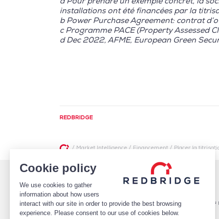
a Pour prendre un exemple concret, la soc
installations ont été financées par la titris
b Power Purchase Agreement: contrat d’off
c Programme PACE (Property Assessed Cl
d Dec 2022, AFME, European Green Securit
REDBRIDGE
/
Market Intelligence
/
Financement
/
Placer la titrisa
Cookie policy
QUI SOMMES-NOUS
FINANCEMENTS
We use cookies to gather
ÉQUIPE
Pilotage des relations bancaires
CLIENTS
Structure optimale de financement
information about how users
MISSIONS
Conseil en notation et optimisation du p
interact with our site in order to provide the best browsing
PUBLICATIONS
Mise en place de financements
experience. Please consent to our use of cookies below.