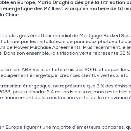
ble en Europe, Mario Draghi a désigné la titrisation 
 énergétique des 27. Il est vrai qu’en matière de titris
la Chine.
 le plus gros émetteur mondial de Mortgage Backed Securiti
tilisée par les installateurs de panneaux photovoltaïques
turs de Power Purchase Agreements. Plus récemment, elle s
ions. Dans son ensemble, la titrisation verte représente 32
premiers ABS verts ont été émis dès 2016, et depuis lors, 
d’équipement énergétique, créances clients « vertes », etc.
la transition énergétique, ne représente que 2 % des émissi
2022, pour atteindre 2,4 milliards d’euros, mais reste trè
 le financement de la construction verte, de la rénovatio
 en Europe figurent une majorité d’émetteurs bancaires, qui