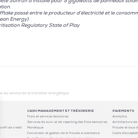
iété Sunrun a installé pour 5 gigawatts de panneaux solair
ation.
take passé entre le producteur d’électricité et le consom
ean Energy)
isation Regulatory State of Play
tion au service de la transition énergétique
CASH MANAGEMENT ET TRÉSORERIE
PAIEMENTS
Frais et services bancaires
Analytics
Services de suivi et de reporting des frais bancaires
Architecture de
rofil de crédit
Monétique
Fraude et taux d
Conversion et gestion de la fraude e-commerce
Coûts d’acceptat