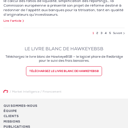
le calcul des ratios de liquidité, simplification des reportings… la
Commission européenne a présenté son projet de réforme destiné à
redonner de l’appétit aux banques pour la titrisation, tant en qualité
d’originateurs qu’investisseurs.
Lire l'article
1
2
3
4
5
Suivant
LE LIVRE BLANC DE HAWKEYEBSB
Téléchargez le livre blanc de HawkeyeBSB – le logiciel phare de Redbridge
pour le suivi des frais bancaires.
TÉLÉCHARGEZ LE LIVRE BLANC DE HAWKEYEBSB
/
Market Intelligence
/
Financement
QUI SOMMES-NOUS
ÉQUIPE
CLIENTS
MISSIONS
PUBLICATIONS