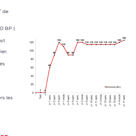
T de
D BP |
ust
ier,
es
rs les