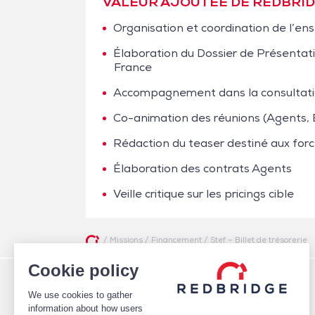
VALEUR AJOUTÉE DE REDBRI
Organisation et coordination de l’en
Élaboration du Dossier de Présentat
France
Accompagnement dans la consultati
Co-animation des réunions (Agents,
Rédaction du teaser destiné aux for
Élaboration des contrats Agents
Veille critique sur les pricings cible
/
Missions
/
Financement
/
Stef – Billet de trésorerie
Cookie policy
QUI SOMMES-NOUS
FINANCEMENTS
We use cookies to gather
ÉQUIPE
Pilotage des relations bancaires
CLIENTS
Structure optimale de financement
information about how users