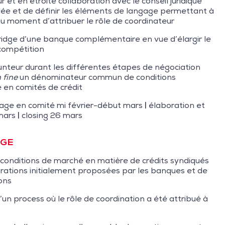
 et en étroite collaboration avec le conseil juridique
lée et de définir les éléments de langage permettant à
u moment d’attribuer le rôle de coordinateur
idge d’une banque complémentaire en vue d’élargir le
 compétition
runteur durant les différentes étapes de négociation
n fine
un dénominateur commun de conditions
e en comités de crédit
ge en comité mi février-début mars
|
élaboration et
 mars
|
closing 26 mars
DGE
 conditions de marché en matière de crédits syndiqués
rations initialement proposées par les banques et de
ons
un process où le rôle de coordination a été attribué à