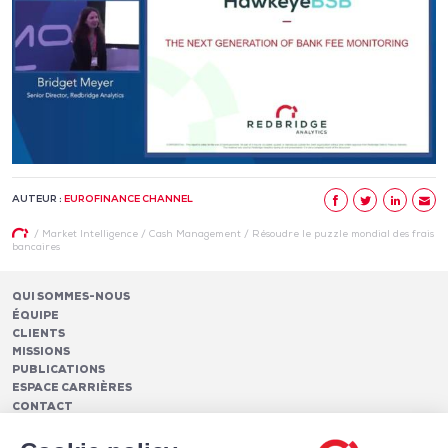
AUTEUR :
EUROFINANCE CHANNEL
/
Market Intelligence
/
Cash Management
/
Résoudre le puzzle mondial des frais
bancaires
QUI SOMMES-NOUS
ÉQUIPE
CLIENTS
MISSIONS
PUBLICATIONS
ESPACE CARRIÈRES
CONTACT
FINANCEMENTS