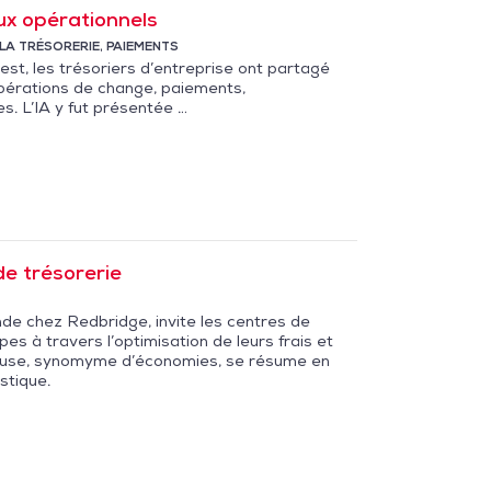
eux opérationnels
LA TRÉSORERIE
,
PAIEMENTS
est, les trésoriers d’entreprise ont partagé
opérations de change, paiements,
s. L’IA y fut présentée …
de trésorerie
de chez Redbridge, invite les centres de
es à travers l’optimisation de leurs frais et
tueuse, synomyme d’économies, se résume en
istique.