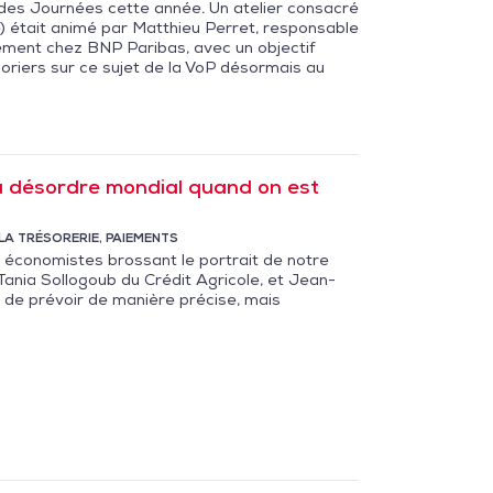
 des Journées cette année. Un atelier consacré
ee) était animé par Matthieu Perret, responsable
ement chez BNP Paribas, avec un objectif
oriers sur ce sujet de la VoP désormais au
u désordre mondial quand on est
LA TRÉSORERIE
,
PAIEMENTS
s économistes brossant le portrait de notre
ania Sollogoub du Crédit Agricole, et Jean-
us de prévoir de manière précise, mais