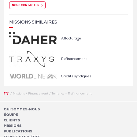
NOUS CONTACTER
MISSIONS SIMILAIRES
Affacturage
Refinancement
Crédits syndiqués
/
Missions
/
Financement
/
Temenos – Refinancement
QUI SOMMES-NOUS
ÉQUIPE
CLIENTS
MISSIONS
PUBLICATIONS
ESPACE CARRIÈRES