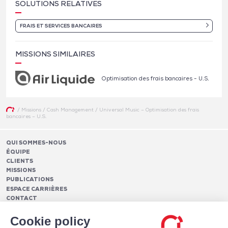
SOLUTIONS RELATIVES
FRAIS ET SERVICES BANCAIRES
MISSIONS SIMILAIRES
Optimisation des frais bancaires - U.S.
/
Missions
/
Cash Management
/
Universal Music – Optimisation des frais
bancaires – U.S.
QUI SOMMES-NOUS
ÉQUIPE
CLIENTS
MISSIONS
PUBLICATIONS
ESPACE CARRIÈRES
CONTACT
FINANCEMENTS
Cookie policy
Pilotage des relations bancaires