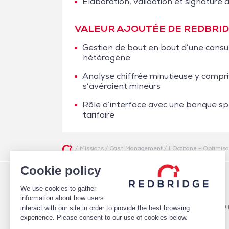
Elaboration, validation et signature
VALEUR AJOUTÉE DE REDBRI
Gestion de bout en bout d’une consu
hétérogène
Analyse chiffrée minutieuse y compris
s’avéraient mineurs
Rôle d’interface avec une banque spé
tarifaire
/
Missions
/
Cash Management
/
L’Occitane – Optimisa
Cookie policy
QUI SOMMES-NOUS
FINANCEMENTS
We use cookies to gather
ÉQUIPE
Pilotage des relations bancaires
CLIENTS
Structure optimale de financement
information about how users
MISSIONS
Conseil en notation et optimisation du p
interact with our site in order to provide the best browsing
PUBLICATIONS
Mise en place de financements
experience. Please consent to our use of cookies below.
ESPACE CARRIÈRES