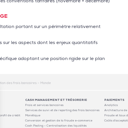
 des conventions tarifaires (novembre + décembre)
DGE
ltation portant sur un périmètre relativement
 sur les aspects dont les enjeux quantitatifs
cifique adoptant une position rigide sur le plan
tion des frais bancaires – Monde
CASH MANAGEMENT ET TRÉSORERIE
PAIEMENTS
Frais et services bancaires
Analytics
Services de suivi et de reporting des frais bancaires
Architecture de
rofil de crédit
Monétique
Fraude et taux d
Conversion et gestion de la fraude e-commerce
Coûts d’acceptat
Cash Pooling – Centralisation des liquidités