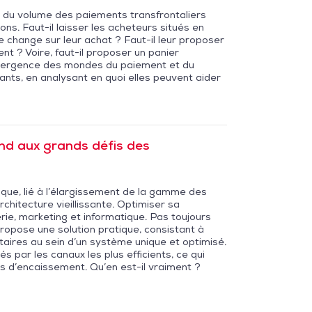
du volume des paiements transfrontaliers
ns. Faut-il laisser les acheteurs situés en
change sur leur achat ? Faut-il leur proposer
t ? Voire, faut-il proposer un panier
onvergence des mondes du paiement et du
nts, en analysant en quoi elles peuvent aider
nd aux grands défis des
ue, lié à l’élargissement de la gamme des
chitecture vieillissante. Optimiser sa
ie, marketing et informatique. Pas toujours
ropose une solution pratique, consistant à
taires au sein d’un système unique et optimisé.
 par les canaux les plus efficients, ce qui
ais d’encaissement. Qu’en est-il vraiment ?