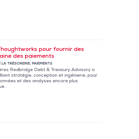
Thoughtworks pour fournir des
maine des paiements
 LA TRÉSORERIE
,
PAIEMENTS
cières Redbridge Debt & Treasury Advisory a
iant stratégie, conception et ingénierie, pour
données et des analyses encore plus
ue.