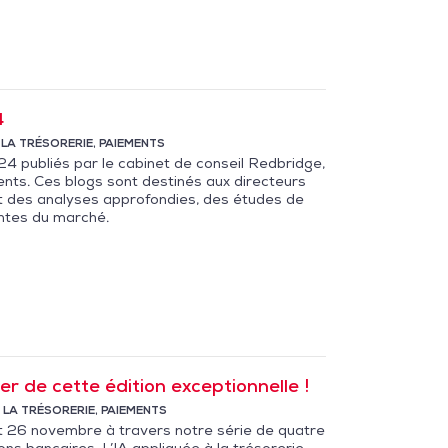
4
 LA TRÉSORERIE
,
PAIEMENTS
24 publiés par le cabinet de conseil Redbridge,
ments. Ces blogs sont destinés aux directeurs
ant des analyses approfondies, des études de
ntes du marché.
r de cette édition exceptionnelle !
 LA TRÉSORERIE
,
PAIEMENTS
 26 novembre à travers notre série de quatre
ons bancaires, L’IA appliquée à la trésorerie,