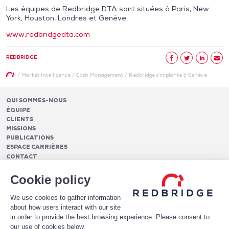
Les équipes de Redbridge DTA sont situées à Paris, New
York, Houston, Londres et Genève.
www.redbridgedta.com
REDBRIDGE
/
Market Intelligence
/
Cash Management
/
Redbridge s’implante à Genève
QUI SOMMES-NOUS
ÉQUIPE
CLIENTS
MISSIONS
PUBLICATIONS
ESPACE CARRIÈRES
CONTACT
FINANCEMENTS
Cookie policy
Pilotage des relations bancaires
CASH MANAGEMENT ET TRÉSORERIE
Structure optimale de financement
We use cookies to gather information
Frais et services bancaires
Conseil en notation et optimisation du profil de crédit
PAIEMENTS
about how users interact with our site
Services de suivi et de reporting des frais bancaires
Mise en place de financements
Analytics
in order to provide the best browsing experience. Please consent to
Monétique
LE LIVRE BLANC DE HAWKEYEBSB
Architecture de paiement
Conversion et gestion de la fraude e-commerce
our use of cookies below.