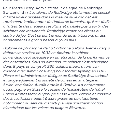
Pour Pierre Lasry, Administrateur délégué de Redbridge
Switzerland : «
Les clients de Redbridge obtiennent un conseil
à forte valeur ajoutée dans la mesure où le cabinet est
totalement indépendant de l’industrie bancaire, qu’il est dédié
à l’atteinte des meilleurs résultats et n’hésite pas à sortir des
schémas conventionnels. Redbridge remet ses clients au
centre du jeu. C’est ce dont le monde de la trésorerie et des
financements a grand besoin aujourd’hui
».
Diplômé de philosophie de La Sorbonne à Paris, Pierre Lasry a
débuté sa carrière en 1992 en fondant le cabinet
Lowendalmasaï, spécialisé en amélioration de la performance
des entreprises. Sous sa direction, ce cabinet s’est développé
dans 9 pays et comptait 360 collaborateurs avant son
alliance avec Alma Consulting pour fonder Ayming en 2015.
Pierre est administrateur délégué de Redbridge Switzerland
et dirige également la société de conseil en stratégie et
fusion-acquisition Auraïa établie à Genève. Il a notamment
accompagné en Suisse la cession de l’exploitation de l’hôtel
Crans Ambassador au groupe suisse Aevis Victoria et conseillé
des investisseurs quant à leurs prises de participations
notamment au sein de la startup suisse d’authentification
biométrique par les veines du poignet Biowatch.